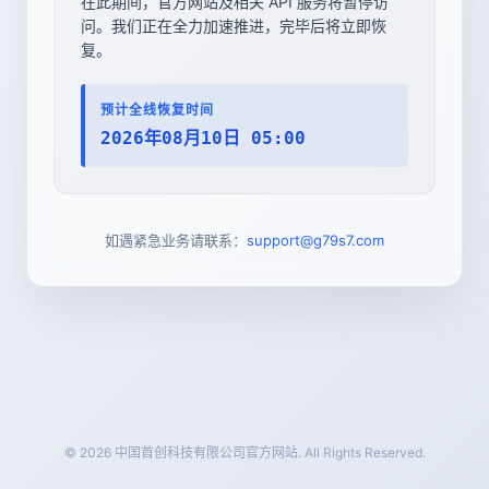
在此期间，官方网站及相关 API 服务将暂停访
问。我们正在全力加速推进，完毕后将立即恢
复。
预计全线恢复时间
2026年08月10日 05:00
如遇紧急业务请联系：
support@g79s7.com
© 2026 中国首创科技有限公司官方网站. All Rights Reserved.