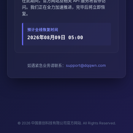
在此期间，官方网站及相关 API 服务将暂停访
问。我们正在全力加速推进，完毕后将立即恢
复。
预计全线恢复时间
2026年08月09日 05:00
如遇紧急业务请联系：
support@dqqwn.com
© 2026 中国首创科技有限公司官方网站. All Rights Reserved.